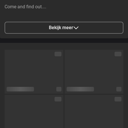
Come and find out....
Stad
Rotterdam, NL
Bekijk meer
Talen
Nederlands,
Engels
Oogkleur
Bruin
Haarkleur
Bruin
Lichaamsbouw
Slim
Cup maat
Cup C
Schaamhaar
Nee
Seksuele voorkeur
Questioning