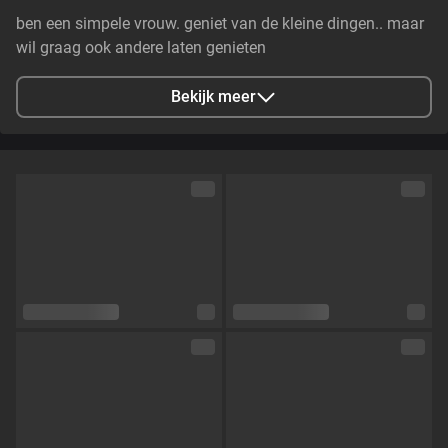
ben een simpele vrouw. geniet van de kleine dingen.. maar
wil graag ook andere laten genieten
Bekijk meer
Stad
Lommel, BE
Talen
Nederlands
Oogkleur
Blauw
Haarkleur
Blond
Lichaamsbouw
Slim
Cup maat
Cup B
Schaamhaar
Nee
Seksuele voorkeur
Hetero